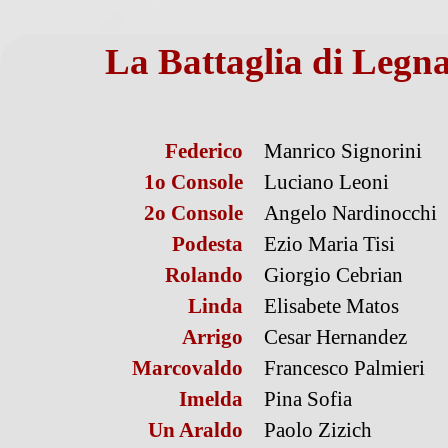
La Battaglia di Legn
Federico
Manrico Signorini
1o Console
Luciano Leoni
2o Console
Angelo Nardinocchi
Podesta
Ezio Maria Tisi
Rolando
Giorgio Cebrian
Linda
Elisabete Matos
Arrigo
Cesar Hernandez
Marcovaldo
Francesco Palmieri
Imelda
Pina Sofia
Un Araldo
Paolo Zizich