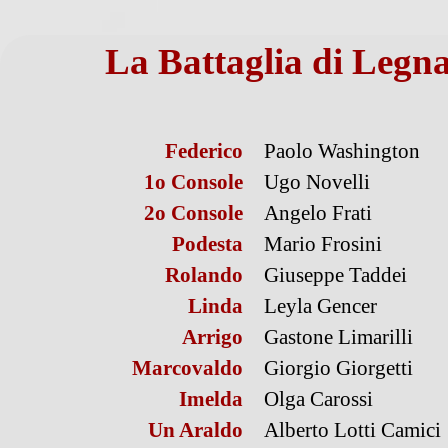
La Battaglia di Legn
Federico
Paolo Washington
1o Console
Ugo Novelli
2o Console
Angelo Frati
Podesta
Mario Frosini
Rolando
Giuseppe Taddei
Linda
Leyla Gencer
Arrigo
Gastone Limarilli
Marcovaldo
Giorgio Giorgetti
Imelda
Olga Carossi
Un Araldo
Alberto Lotti Camici