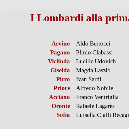
I Lombardi alla prim
Arvino
Aldo Bertocci
Pagano
Plinio Clabassi
Viclinda
Lucille Udovich
Giselda
Magda Laszlo
Pirro
Ivan Sardi
Priore
Alfredo Nobile
Acciano
Franco Ventriglia
Oronte
Rafaele Lagares
Sofia
Luisella Ciaffi Recag