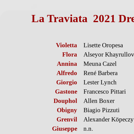
La Traviata 2021 Dr
Violetta
Lisette Oropesa
Flora
Alseyor Khayrullo
Annina
Meuna Cazel
Alfredo
René Barbera
Giorgio
Lester Lynch
Gastone
Francesco Pittari
Douphol
Allen Boxer
Obigny
Biagio Pizzuti
Grenvil
Alexander Köpeczy
Giuseppe
n.n.