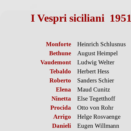
I Vespri siciliani 19
Monforte
Heinrich Schlusnus
Bethune
August Heimpel
Vaudemont
Ludwig Welter
Tebaldo
Herbert Hess
Roberto
Sanders Schier
Elena
Maud Cunitz
Ninetta
Else Tegetthoff
Procida
Otto von Rohr
Arrigo
Helge Rosvaenge
Danieli
Eugen Willmann